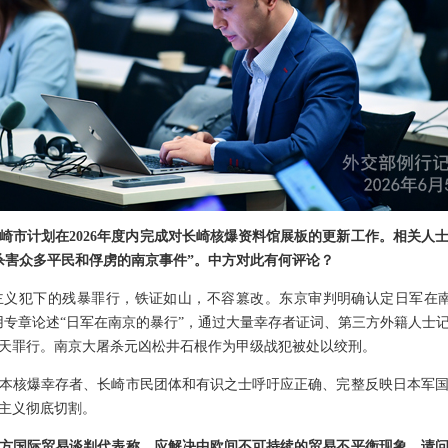
崎市计划在2026年度内完成对长崎核爆资料馆展板的更新工作。相关人
“杀害众多平民和俘虏的南京事件”。中方对此有何评论？
义犯下的残暴罪行，铁证如山，不容篡改。东京审判明确认定日军在南
用专章论述“日军在南京的暴行”，通过大量幸存者证词、第三方外籍人士
天罪行。南京大屠杀元凶松井石根作为甲级战犯被处以绞刑。
本核爆幸存者、长崎市民团体和有识之士呼吁应正确、完整反映日本军
主义彻底切割。
方国际贸易谈判代表称，应解决中欧间不可持续的贸易不平衡现象。请