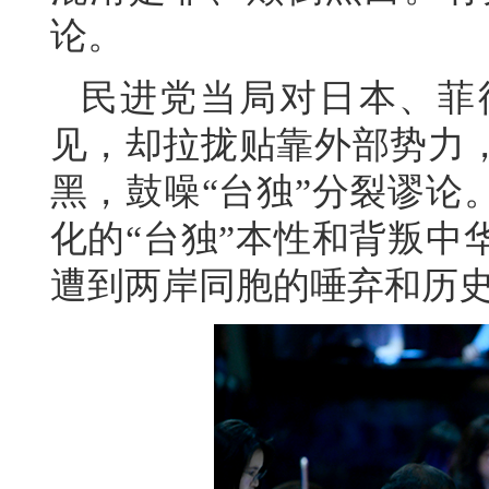
论。
民进党当局对日本、菲
见，却拉拢贴靠外部势力
黑，鼓噪“台独”分裂谬论
化的“台独”本性和背叛中
遭到两岸同胞的唾弃和历