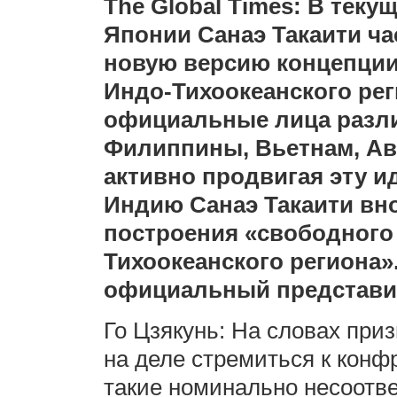
The Global Times: В тек
Японии Санаэ Такаити ча
новую версию концепции
Индо-Тихоокеанского рег
официальные лица разл
Филиппины, Вьетнам, Ав
активно продвигая эту и
Индию Санаэ Такаити вн
построения «свободного
Тихоокеанского региона»
официальный представи
Го Цзякунь: На словах приз
на деле стремиться к кон
такие номинально несоотв