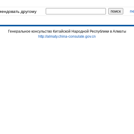
п
мендовать другому
Генеральное консульство Китайской Hapoдной Республики в Алматы
http://almaty.china-consulate.gov.cn