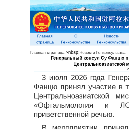
Главная
О
Новости
страница
Генконсульстве
Генконсульства
>nbsp;
Главная страница
Новости Генконсульства
Генеральный консул Су Фанцю пр
Центральноазиатской м
2
3 июля 2026 года Гене
Фанцю принял участие в 
Центральноазиатской ми
«Офтальмология и ЛО
приветственной речью.
В мероприятии приняли