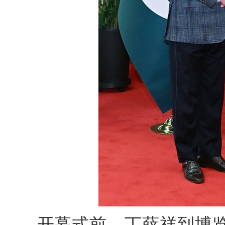
开幕式前，丁薛祥到博