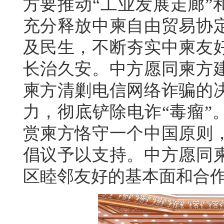
方要推动“工业发展走廊”
充分释放中柬自由贸易协
及民生，不断夯实中柬友
长治久安。中方愿同柬方
柬方清剿电信网络诈骗的
力，彻底铲除电诈“毒瘤”
赏柬方恪守一个中国原则
倡议予以支持。中方愿同
区睦邻友好的基本面和合