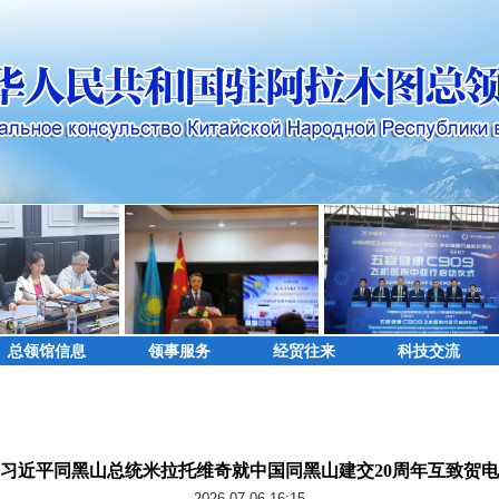
总领馆信息
领事服务
经贸往来
科技交流
习近平同黑山总统米拉托维奇就中国同黑山建交20周年互致贺电
2026-07-06 16:15