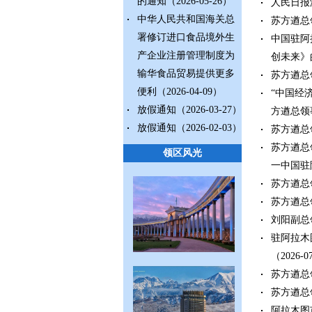
的通知
（2026-05-26）
人民日报
中华人民共和国海关总
苏方遒总
署修订进口食品境外生
中国驻阿
产企业注册管理制度为
创未来》
输华食品贸易提供更多
苏方遒总
便利
（2026-04-09）
“中国经
放假通知
（2026-03-27）
方遒总领
放假通知
（2026-02-03）
苏方遒总
苏方遒总
领区风光
一中国驻
苏方遒总
苏方遒总
刘阳副总
驻阿拉木
（2026-0
苏方遒总
苏方遒总
阿拉木图