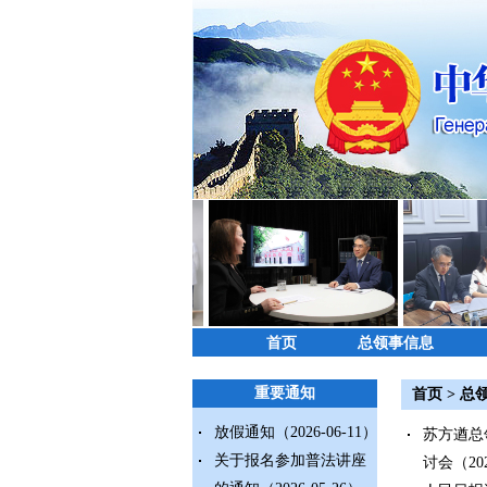
首页
总领事信息
重要通知
首页
>
总
放假通知
（2026-06-11）
苏方遒总
关于报名参加普法讲座
讨会
（202