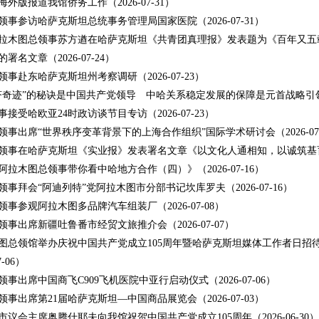
海外版报道我馆侨务工作
（2026-07-31）
领事参访哈萨克斯坦总统事务管理局国家医院
（2026-07-31）
拉木图总领事苏方遒在哈萨克斯坦《共青团真理报》发表题为《百年又五
的署名文章
（2026-07-24）
领事赴东哈萨克斯坦州考察调研
（2026-07-23）
济奇迹”的秘诀是中国共产党领导 中哈关系稳定发展的保障是元首战略引
事接受哈欧亚24时政访谈节目专访
（2026-07-23）
领事出席“世界秩序变革背景下的上海合作组织”国际学术研讨会
（2026-0
领事在哈萨克斯坦《实业报》发表署名文章《以文化人通相知，以诚筑基
阿拉木图总领事带你看中哈地方合作（四）》
（2026-07-16）
领事拜会“阿迪列特”党阿拉木图市分部书记坎库罗夫
（2026-07-16）
领事参观阿拉木图多品牌汽车组装厂
（2026-07-08）
领事出席新疆吐鲁番市经贸文旅推介会
（2026-07-07）
图总领馆举办庆祝中国共产党成立105周年暨哈萨克斯坦媒体工作者日招
7-06）
领事出席中国商飞C909飞机医院中亚行启动仪式
（2026-07-06）
领事出席第21届哈萨克斯坦—中国商品展览会
（2026-07-03）
市议会主席奥腾什耶夫向我馆祝贺中国共产党成立105周年
（2026-06-30）