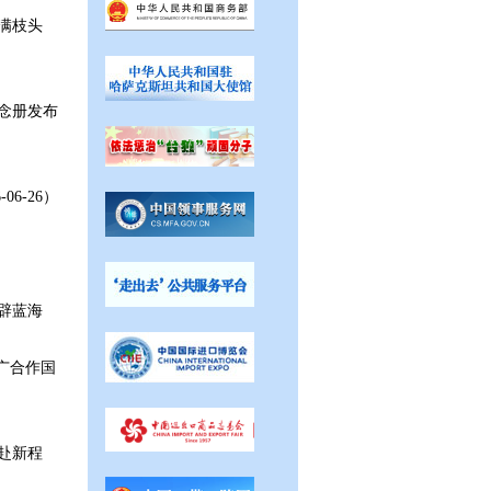
满枝头
念册发布
-06-26）
辟蓝海
广合作国
）
赴新程