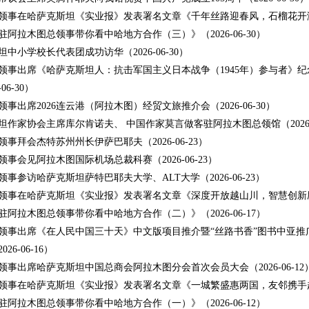
领事在哈萨克斯坦《实业报》发表署名文章《千年丝路迎春风，石榴花开
驻阿拉木图总领事带你看中哈地方合作（三）》
（2026-06-30）
坦中小学校长代表团成功访华
（2026-06-30）
领事出席《哈萨克斯坦人：抗击军国主义日本战争（1945年）参与者》纪
-06-30）
领事出席2026连云港（阿拉木图）经贸文旅推介会
（2026-06-30）
坦作家协会主席库尔肯诺夫、 中国作家莫言做客驻阿拉木图总领馆
（2026
领事拜会杰特苏州州长伊萨巴耶夫
（2026-06-23）
领事会见阿拉木图国际机场总裁科赛
（2026-06-23）
领事参访哈萨克斯坦萨特巴耶夫大学、ALT大学
（2026-06-23）
领事在哈萨克斯坦《实业报》发表署名文章《深度开放越山川，智慧创新
驻阿拉木图总领事带你看中哈地方合作（二）》
（2026-06-17）
领事出席《在人民中国三十天》中文版项目推介暨“丝路书香”图书中亚推
026-06-16）
领事出席哈萨克斯坦中国总商会阿拉木图分会首次会员大会
（2026-06-12
领事在哈萨克斯坦《实业报》发表署名文章《一城繁盛惠两国，友邻携手
驻阿拉木图总领事带你看中哈地方合作（一）》
（2026-06-12）