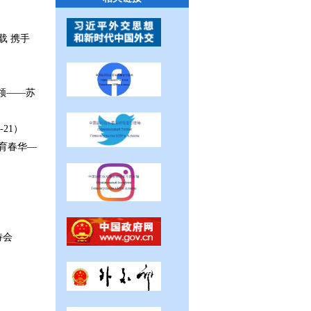
载 携手
领——苏
7-21）
育春华—
待会